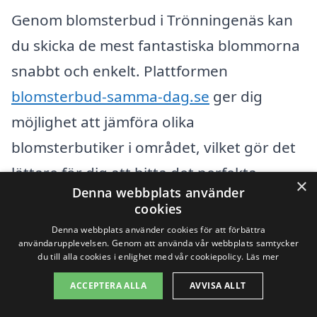
Genom blomsterbud i Trönningenäs kan
du skicka de mest fantastiska blommorna
snabbt och enkelt. Plattformen
blomsterbud-samma-dag.se
ger dig
möjlighet att jämföra olika
blomsterbutiker i området, vilket gör det
lättare för dig att hitta det perfekta
×
Denna webbplats använder
företaget som kan leverera blommor där
cookies
de behövs som mest.
Denna webbplats använder cookies för att förbättra
användarupplevelsen. Genom att använda vår webbplats samtycker
du till alla cookies i enlighet med vår cookiepolicy.
Läs mer
När du väljer att skicka blommor via ett
ACCEPTERA ALLA
AVVISA ALLT
blomsterbud i Trönningenäs, kan du