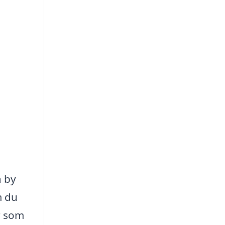
a by
m du
r som