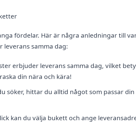
ketter
ånga fördelar. Här är några anledningar till va
ör leverans samma dag:
ister erbjuder leverans samma dag, vilket bet
raska din nära och kära!
 söker, hittar du alltid något som passar din s
ick kan du välja bukett och ange leveransadr