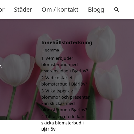
or
Städer
Om / kontakt
Blogg
Innehållsförteckning
gömma
1
Vem erbjuder
blomsterbud med
.
leverans idag i Bjärlöv?
2
Vad kostar ett
blomsterbud i Bjärlöv?
3
Vilka typer av
blommor och presenter
kan skickas med
blomsterbud i Bjärlöv?
4
Tillfällen då du kan
skicka blomsterbud i
Bjärlöv