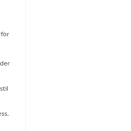
rför
yder
til
ess.