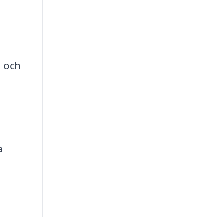
e och
a