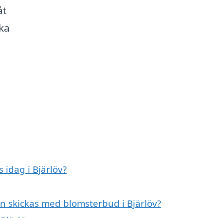
åt
cka
idag i Bjärlöv?
n skickas med blomsterbud i Bjärlöv?