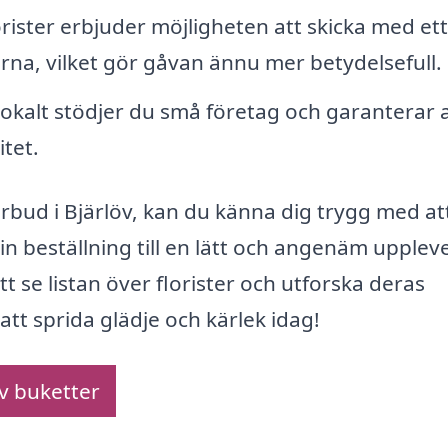
ister erbjuder möjligheten att skicka med ett
a, vilket gör gåvan ännu mer betydelsefull.
okalt stödjer du små företag och garanterar a
tet.
rbud i Bjärlöv, kan du känna dig trygg med at
 din beställning till en lätt och angenäm uppleve
tt se listan över florister och utforska deras
tt sprida glädje och kärlek idag!
av buketter