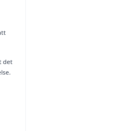
tt
t det
lse.