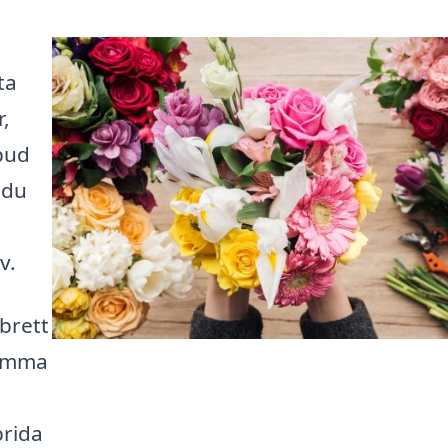
ta
,
tbud
 du
v.
brett
samma
prida