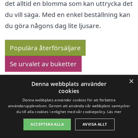
det alltid en blomma som kan uttrycka det
du vill säga. Med en enkel beställning kan
du göra någons dag lite ljusare.
Populära återförsäljare
Se urvalet av buketter
×
Denna webbplats använder
cookies
Köp blommor online –
Denna webbplats använder cookies för att förbättra
användarupplevelsen. Genom att använda vår webbplats samtycker
Se utbudet här!
du till alla cookies i enlighet med vår cookiepolicy.
Läs mer
ACCEPTERA ALLA
AVVISA ALLT
Letar du efter ett pålitligt blomsterbud i